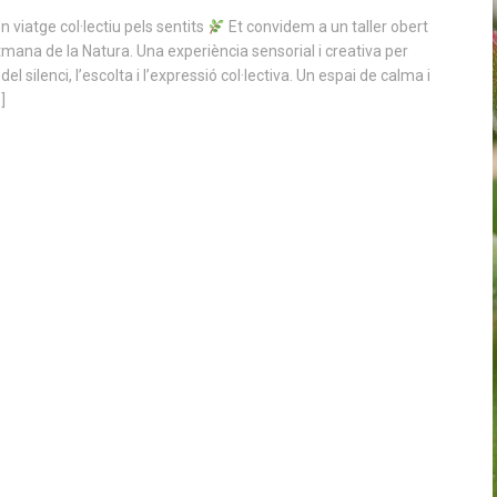
iatge col·lectiu pels sentits
Et convidem a un taller obert
etmana de la Natura. Una experiència sensorial i creativa per
 silenci, l’escolta i l’expressió col·lectiva. Un espai de calma i
]