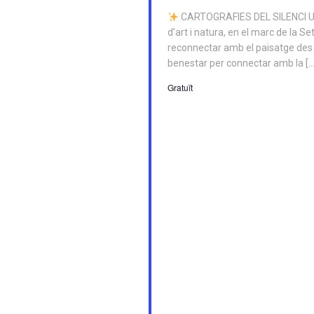
CARTOGRAFIES DEL SILENCI Un v
d’art i natura, en el marc de la S
reconnectar amb el paisatge des del
benestar per connectar amb la […
Gratuït