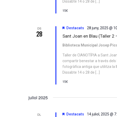
Dissabte 14 o 28 de […]
15€
Destacats
28 juny, 2025 @ 1
DS
28
Sant Joan en Blau (Taller 2 
Biblioteca Municipal Josep Pic
Taller de CIANOTÍPIA a Sant Joan
compartir benestar a través dels 
fotogràfica antiga que utilitza la
Dissabte 14 o 28 de […]
15€
juliol 2025
Destacats
14 juliol, 2025 @ 
DL