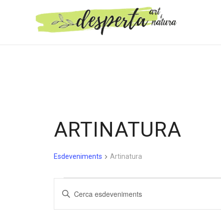
ARTINATURA
Esdeveniments
Artinatura
ESDEVENIMENTS
NAVEGACIÓ
Introduïu
VISUAL
la
I
paraula
clau.