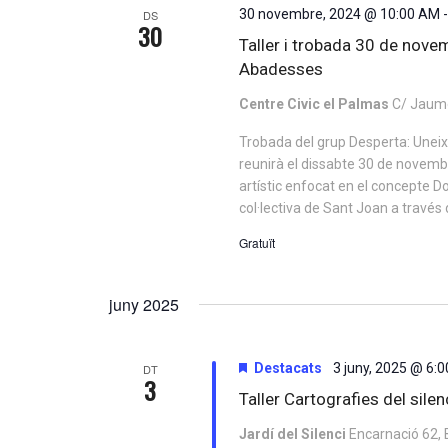
30 novembre, 2024 @ 10:00 AM
DS
30
Taller i trobada 30 de nove
Abadesses
Centre Civic el Palmas
C/ Jaume
Trobada del grup Desperta: Uneix-t
reunirà el dissabte 30 de novemb
artístic enfocat en el concepte D
col·lectiva de Sant Joan a través 
Gratuït
juny 2025
Destacats
3 juny, 2025 @ 6:
DT
3
Taller Cartografies del silen
Jardí del Silenci
Encarnació 62, 