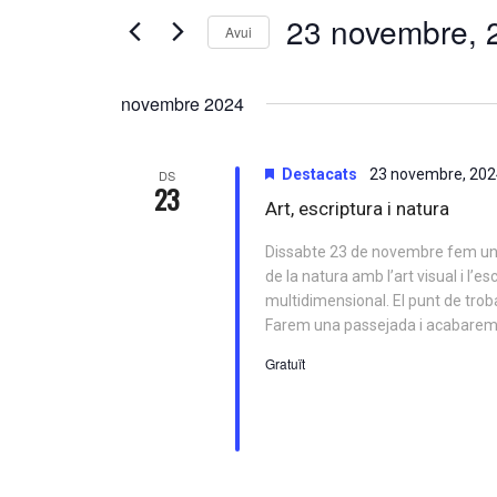
CERCA
23 novembre, 
Cerqueu
Avui
D'ESDEVENIMENTS
Esdeveniments
Selecciona
per
una
paraula
novembre 2024
data.
clau.
Destacats
23 novembre, 20
DS
23
Art, escriptura i natura
Dissabte 23 de novembre fem una 
de la natura amb l’art visual i l’e
multidimensional. El punt de tro
Farem una passejada i acabarem d
Gratuït