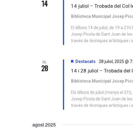
14
14 juliol – Trobada del Col
Biblioteca Municipal Josep Pic
El dilluns 14 de juliol, de 19 a 21h
Josep Picola de Sant Joan de les
través de tècniques artístiques i 
Destacats
28 juliol, 2025 @ 
DL
28
14 i 28 juliol – Trobada de
Biblioteca Municipal Josep Pic
Els dilluns de juliol (menys el 21!)
Josep Picola de Sant Joan de les
través de tècniques artístiques i 
agost 2025