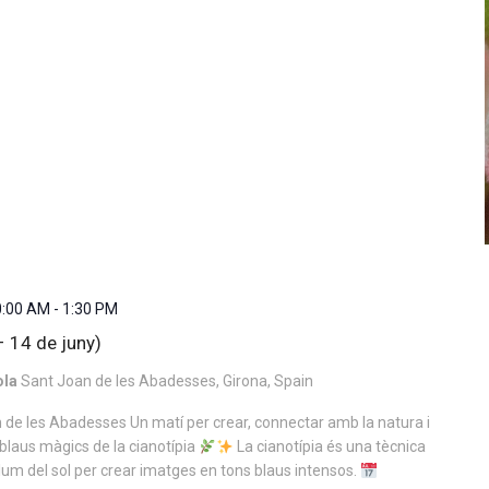
0:00 AM
-
1:30 PM
– 14 de juny)
ola
Sant Joan de les Abadesses, Girona, Spain
 de les Abadesses Un matí per crear, connectar amb la natura i
blaus màgics de la cianotípia
La cianotípia és una tècnica
 llum del sol per crear imatges en tons blaus intensos.