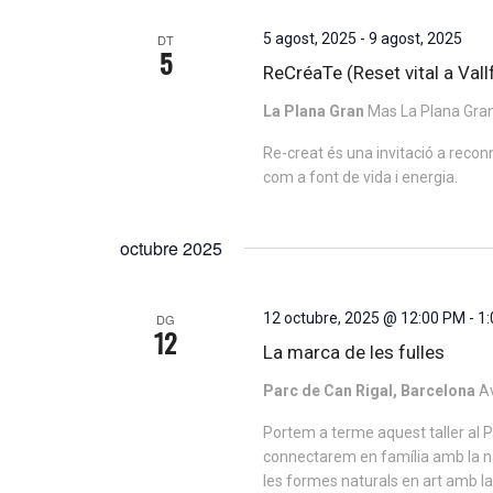
5 agost, 2025
-
9 agost, 2025
DT
5
ReCréaTe (Reset vital a Vall
La Plana Gran
Mas La Plana Gran,
Re-creat és una invitació a reconne
com a font de vida i energia.
octubre 2025
12 octubre, 2025 @ 12:00 PM
-
1
DG
12
La marca de les fulles
Parc de Can Rigal, Barcelona
Av
Portem a terme aquest taller al 
connectarem en família amb la nat
les formes naturals en art amb la 