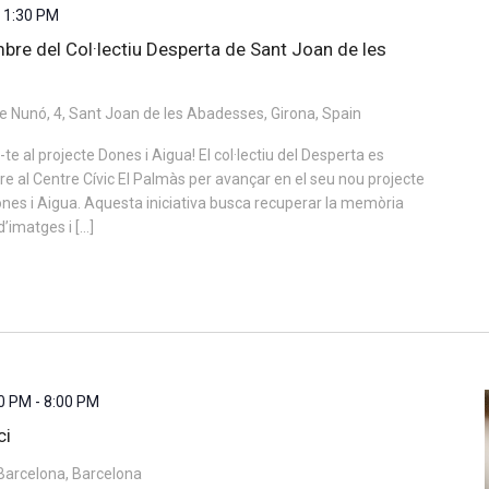
-
1:30 PM
mbre del Col·lectiu Desperta de Sant Joan de les
 Nunó, 4, Sant Joan de les Abadesses, Girona, Spain
e al projecte Dones i Aigua! El col·lectiu del Desperta es
re al Centre Cívic El Palmàs per avançar en el seu nou projecte
ones i Aigua. Aquesta iniciativa busca recuperar la memòria
d’imatges i […]
00 PM
-
8:00 PM
ci
Barcelona, Barcelona