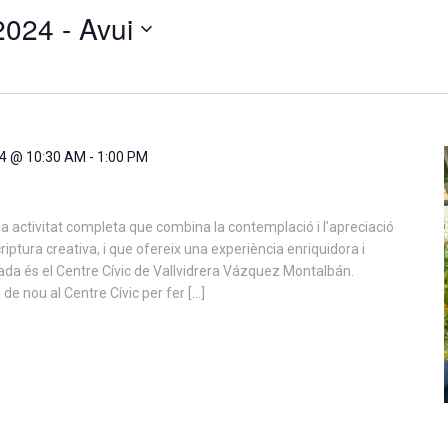
2024
 - 
Avui
24 @ 10:30 AM
-
1:00 PM
activitat completa que combina la contemplació i l’apreciació
scriptura creativa, i que ofereix una experiència enriquidora i
bada és el Centre Cívic de Vallvidrera Vázquez Montalbán.
e nou al Centre Cívic per fer […]