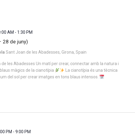
0:00 AM
-
1:30 PM
– 28 de juny)
ola
Sant Joan de les Abadesses, Girona, Spain
 de les Abadesses Un matí per crear, connectar amb la natura i
blaus màgics de la cianotípia
La cianotípia és una tècnica
 llum del sol per crear imatges en tons blaus intensos.
7:00 PM
-
9:00 PM