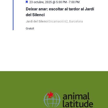
Destacats
23 octubre, 2025 @ 5:00 PM
-
7:00 PM
Deixar anar: escoltar al tardor al Jardí
del Silenci
Jardí del Silenci
Encarnació 62, Barcelona
Gratuït