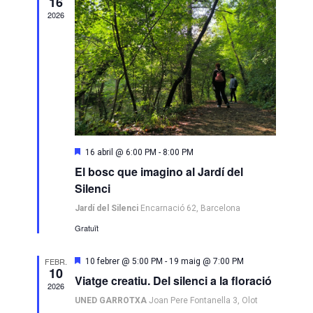
D'ESDEVE
16
2026
Destacats
16 abril @ 6:00 PM
-
8:00 PM
El bosc que imagino al Jardí del
Silenci
Jardí del Silenci
Encarnació 62, Barcelona
Gratuït
FEBR.
Destacats
10 febrer @ 5:00 PM
-
19 maig @ 7:00 PM
10
Viatge creatiu. Del silenci a la floració
2026
UNED GARROTXA
Joan Pere Fontanella 3, Olot