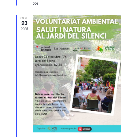
55€
OCT.
23
2025