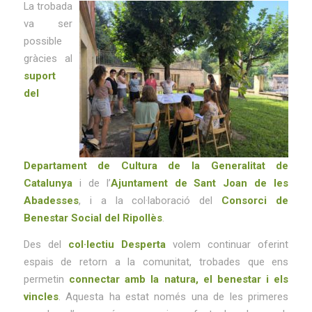
La trobada
va ser
possible
gràcies al
suport
del
Departament de Cultura de la Generalitat de
Catalu
nya
i de l’
Ajuntament de Sant Joan de les
Abadesses
, i a la col·laboració del
Consorci de
Benestar Social del Ripollès
.
Des del
col·lectiu Desperta
volem continuar oferint
espais de retorn a la comunitat, trobades que ens
permetin
connectar amb la natura, el benestar i els
vincles
. Aquesta ha estat només una de les primeres