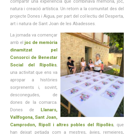
compartir una experiència que combinava memòria, joc,
natura i creació artística. Un retorn a la comunitat des del
projecte Dones i Aigua, per part del col·lectiu del Desperta,
art i natura de Sant Joan de les Abadesses.
La jornada va començar
amb el
joc de memòria
dinamitzat pel
Consorci de Benestar
Social del
Ripollès
,
una activitat que ens va
apropar a històries
sorprenents i, sovint,
desconegudes, de
dones de la comarca.
Dones de
Llanars,
Vallfogona, Sant Joan,
Camprodon, Ripoll i altres pobles del Ripollès
, que
han deixat petjada com a mestres, àvies, remeieres,