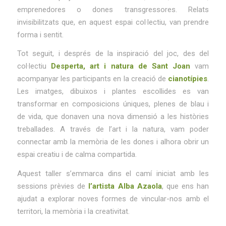
emprenedores o dones transgressores. Relats
invisibilitzats que, en aquest espai col·lectiu, van prendre
forma i sentit.
Tot seguit, i després de la inspiració del joc, des del
col·lectiu
Desperta, art i natura de Sant Joan
vam
acompanyar les participants en la creació de
cianotípies
.
Les imatges, dibuixos i plantes escollides es van
transformar en composicions úniques, plenes de blau i
de vida, que donaven una nova dimensió a les històries
treballades. A través de l’art i la natura, vam poder
connectar amb la memòria de les dones i alhora obrir un
espai creatiu i de calma compartida.
Aquest taller s’emmarca dins el camí iniciat amb les
sessions prèvies de
l’artista Alba Azaola
, que ens han
ajudat a explorar noves formes de vincular-nos amb el
territori, la memòria i la creativitat.