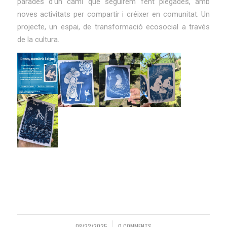
parades d’un camí que seguirem fent plegades, amb
noves activitats per compartir i créixer en comunitat. Un
projecte, un espai, de transformació ecosocial a través
de la cultura.
08/22/2025
0 COMMENTS
/