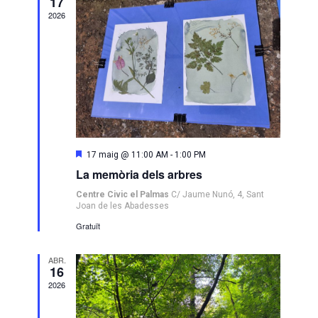
D'ESDEVE
17
2026
Destacats
17 maig @ 11:00 AM
-
1:00 PM
La memòria dels arbres
Centre Civic el Palmas
C/ Jaume Nunó, 4, Sant
Joan de les Abadesses
Gratuït
ABR.
16
2026