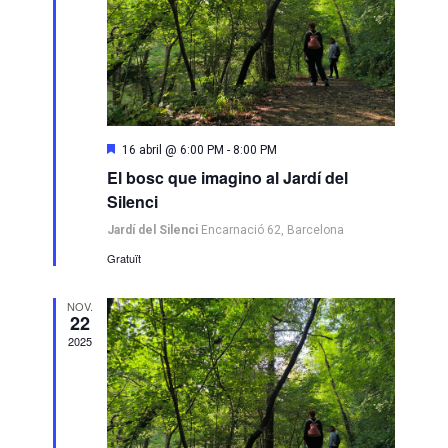
Destacats
16 abril @ 6:00 PM
-
8:00 PM
El bosc que imagino al Jardí del
Silenci
Jardí del Silenci
Encarnació 62, Barcelona
Gratuït
NOV.
22
2025