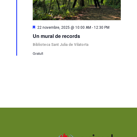
Destacats
22 novembre, 2025 @ 10:00 AM
-
12:30 PM
Un mural de records
Biblioteca Sant Julia de Vilatorta
Gratuït