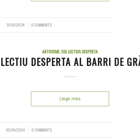
11/26/2024
0 COMMENTS
/
ARTIVISME
,
COL·LECTIUS DESPERTA
·LECTIU DESPERTA AL BARRI DE GR
Llegir més
05/14/2024
0 COMMENTS
/