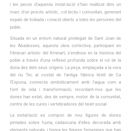
i l
es peces d’aquesta instal·lació s’han realitzat dins un
marc d’un procés artístic, col·lectiu i comunitari, generant
espais de trobada i creació oberts a totes les persones del
poble.
Situada en un entorn natural privilegiat de Sant Joan de
les Abadesses, aquesta obra col·lectiva, participant en
l’itinerari artístic del Kminart, s’endinsa en la història del
poble a través d’una reflexió profunda sobre el rol de la
dona des dels seus orígens. La peça, emplaçada a la vora
del riu Ter, al costat de l’antiga fàbrica tèxtil de Ca
l’Espona, connecta simbòlicament amb l’aigua com a
font de vida i transformació; recordant-nos que les
dones han estat, des de sempre, motor de la comunitat,
centre de les cures i vertebradores del teixit social.
La instal·lació es compon de nou figures de dones
pintades sobre fusta, cadascuna d’elles decorada amb
elements naturals, i honra les figures femenines que han