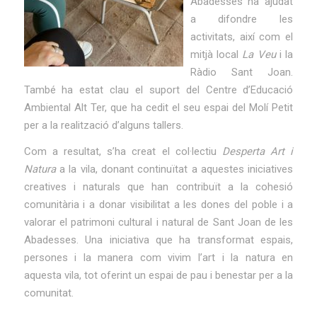
Abadesses ha ajudat
a difondre les
activitats, així com el
mitjà local
La Veu
i la
Ràdio Sant Joan.
També ha estat clau el suport del Centre d’Educació
Ambiental Alt Ter, que ha cedit el seu espai del Molí Petit
per a la realització d’alguns tallers.
Com a resultat, s’ha creat el col·lectiu
Desperta Art i
Natura
a la vila, donant continuïtat a aquestes iniciatives
creatives i naturals que han contribuït a la cohesió
comunitària i a donar visibilitat a les dones del poble i a
valorar el patrimoni cultural i natural de Sant Joan de les
Abadesses. Una iniciativa que ha transformat espais,
persones i la manera com vivim l’art i la natura en
aquesta vila, tot oferint un espai de pau i benestar per a la
comunitat.