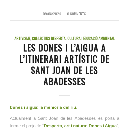
09/08/2024
0 COMMENTS
/
ARTIVISME
,
COL·LECTIUS DESPERTA
,
CULTURA I EDUCACIÓ AMBIENTAL
LES DONES I L’AIGUA A
L’ITINERARI ARTÍSTIC DE
SANT JOAN DE LES
ABADESSES
Dones i aigua: la memòria del riu.
Actualment a Sant Joan de les Abadesses es porta a
terme el projecte “
Desperta, art i natura: Dones i Aigua
”,