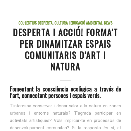
COL·LECTIUS DESPERTA
,
CULTURA I EDUCACIÓ AMBIENTAL
,
NEWS
DESPERTA I ACCIÓ! FORMA’T
PER DINAMITZAR ESPAIS
COMUNITARIS D’ART I
NATURA
Fomentant la consciència ecològica a través de
l’art, connectant persones i espais verds.
T’interessa conservar i donar valor a la natura en zones
urbanes i entorns naturals? T’agrada participar en
activitats artístiques? Vols implicar-te en processos de
desenvolupament comunitari? Si la resposta és sí, et