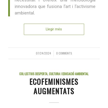
necessitat i ofereix una metodologia
innovadora que fusiona l’art i l’activisme
ambiental.
Llegir més
07/24/2024
0 COMMENTS
/
COL·LECTIUS DESPERTA
,
CULTURA I EDUCACIÓ AMBIENTAL
ECOFEMINISMES
AUGMENTATS