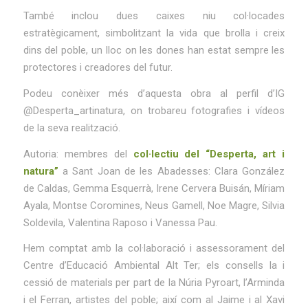
També inclou dues caixes niu col·locades
estratègicament, simbolitzant la vida que brolla i creix
dins del poble, un lloc on les dones han estat sempre les
protectores i creadores del futur.
Podeu conèixer més d’aquesta obra al perfil d’IG
@Desperta_artinatura, on trobareu fotografies i vídeos
de la seva realització.
Autoria: membres del
col·lectiu del “Desperta, art i
natura”
a Sant Joan de les Abadesses: Clara González
de Caldas, Gemma Esquerrà, Irene Cervera Buisán, Míriam
Ayala, Montse Coromines, Neus Gamell, Noe Magre, Silvia
Soldevila, Valentina Raposo i Vanessa Pau.
Hem comptat amb la col·laboració i assessorament del
Centre d’Educació Ambiental Alt Ter; els consells la i
cessió de materials per part de la Núria Pyroart, l’Arminda
i el Ferran, artistes del poble; així com al Jaime i al Xavi