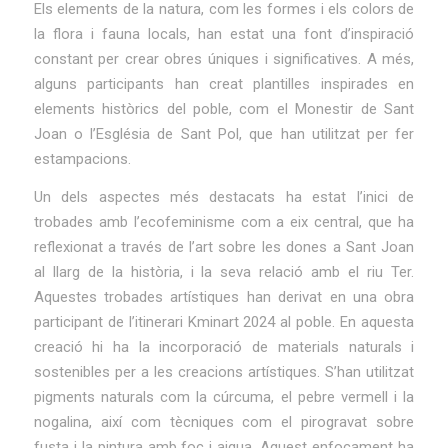
Els elements de la natura, com les formes i els colors de
la flora i fauna locals, han estat una font d’inspiració
constant per crear obres úniques i significatives. A més,
alguns participants han creat plantilles inspirades en
elements històrics del poble, com el Monestir de Sant
Joan o l’Església de Sant Pol, que han utilitzat per fer
estampacions.
Un dels aspectes més destacats ha estat l’inici de
trobades amb l’ecofeminisme com a eix central, que ha
reflexionat a través de l’art sobre les dones a Sant Joan
al llarg de la història, i la seva relació amb el riu Ter.
Aquestes trobades artístiques han derivat en una obra
participant de l’itinerari Kminart 2024 al poble. En aquesta
creació hi ha la incorporació de materials naturals i
sostenibles per a les creacions artístiques. S’han utilitzat
pigments naturals com la cúrcuma, el pebre vermell i la
nogalina, així com tècniques com el pirogravat sobre
fusta i la pintura amb foc i aigua. Aquest enfocament ha