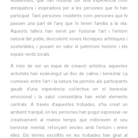
Abadesses, que han resultat ser una experiència molt
enriquidora i inspiradora per a les persones que hi han
participat. Tant persones residents com persones que hi
passen una part de l’any que hi tenen família a la vila.
Aquests tallers han servit per fusionar l’art i l’entorn
natural del poble, descobrint noves tècniques artístiques i
sostenibles, i posant en valor el patrimoni històric i els
espais verds locals.
A més de ser un espai de creació artística, aquestes
activitats han esdevingut un lloc de calma i benestar. La
connexió entre l’art i la natura ha permès als participants
gaudir d’una experiència col·lectiva on el benestar
emocional i la salut comunitària han estat elements
centrals. A través d’aquestes trobades, s’ha creat un
ambient tranquil, on les persones han pogut expressar-se
creativament al mateix temps que milloraven el seu
benestar mental, reforçant vincles amb l’entorn i entre
elles. Els temes escollits en les trobades han girat al