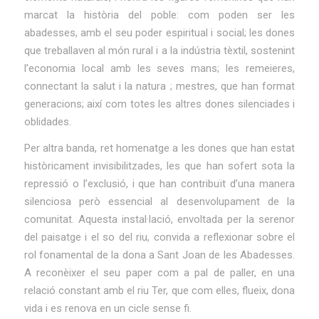
marcat la història del poble: com poden ser les
abadesses, amb el seu poder espiritual i social; les dones
que treballaven al món rural i a la indústria tèxtil, sostenint
l’economia local amb les seves mans; les remeieres,
connectant la salut i la natura ; mestres, que han format
generacions; així com totes les altres dones silenciades i
oblidades.
Per altra banda, ret homenatge a les dones que han estat
històricament invisibilitzades, les que han sofert sota la
repressió o l’exclusió, i que han contribuït d’una manera
silenciosa però essencial al desenvolupament de la
comunitat. Aquesta instal·lació, envoltada per la serenor
del paisatge i el so del riu, convida a reflexionar sobre el
rol fonamental de la dona a Sant Joan de les Abadesses.
A reconèixer el seu paper com a pal de paller, en una
relació constant amb el riu Ter, que com elles, flueix, dona
vida i es renova en un cicle sense fi.