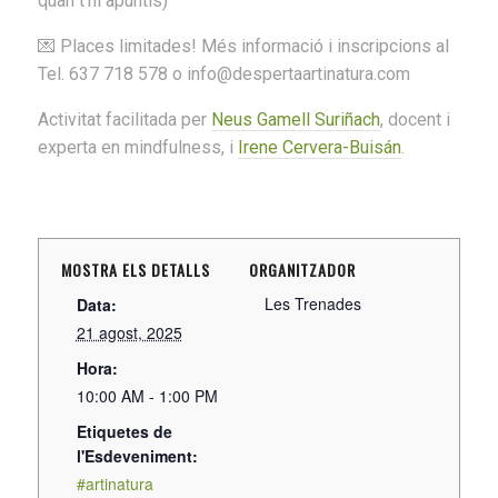
quan t’hi apuntis)
💌 Places limitades! Més informació i inscripcions al
Tel. 637 718 578 o info@despertaartinatura.com
Activitat facilitada per
Neus Gamell Suriñach
, docent i
experta en mindfulness, i
Irene Cervera-Buisán
.
MOSTRA ELS DETALLS
ORGANITZADOR
Les Trenades
Data:
21 agost, 2025
Hora:
10:00 AM - 1:00 PM
Etiquetes de
l'Esdeveniment:
#artinatura