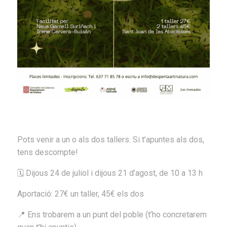
Pots venir a un o als dos tallers. Si t’apuntes als dos,
tens descompte!
🗓️ Dijous 24 de juliol i dijous 21 d’agost, de 10 a 13 h
Aportació: 27€ un taller, 45€ els dos
📍 Ens trobarem a un punt del poble (t’ho concretarem