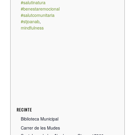
#salutinatura
#benestaremocional
#salutcomunitaria
#stjoanab
,
mindfulness
RECINTE
Biblioteca Municipal
Carrer de les Mudes