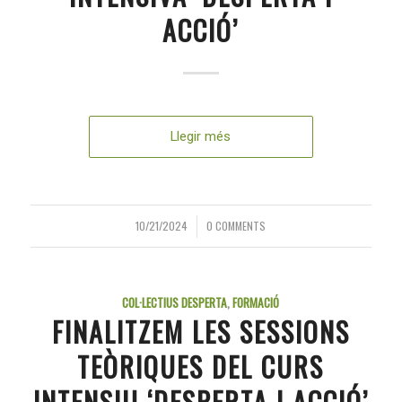
ACCIÓ’
Llegir més
10/21/2024
0 COMMENTS
/
COL·LECTIUS DESPERTA
,
FORMACIÓ
FINALITZEM LES SESSIONS
TEÒRIQUES DEL CURS
INTENSIU ‘DESPERTA I ACCIÓ’