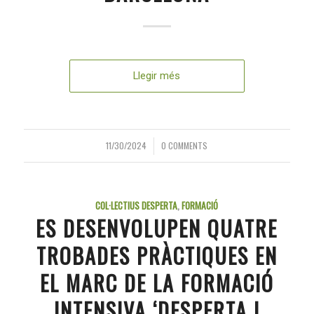
Llegir més
11/30/2024
0 COMMENTS
/
COL·LECTIUS DESPERTA
,
FORMACIÓ
ES DESENVOLUPEN QUATRE
TROBADES PRÀCTIQUES EN
EL MARC DE LA FORMACIÓ
INTENSIVA ‘DESPERTA I