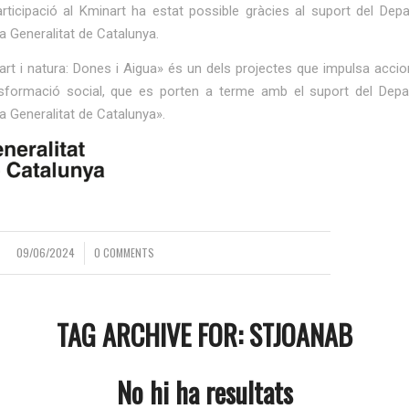
rticipació al Kminart ha estat possible gràcies al suport del Dep
la Generalitat de Catalunya.
art i natura: Dones i Aigua» és un dels projectes que impulsa accio
nsformació social, que es porten a terme amb el suport del Dep
la Generalitat de Catalunya».
09/06/2024
0 COMMENTS
/
TAG ARCHIVE FOR:
STJOANAB
No hi ha resultats