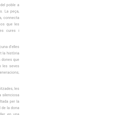
a del poble a
s. La peça,
na, connecta
nos que les
es cures i
cuna d’elles
 la història
es dones que
mb les seves
generacions;
itzades, les
a silenciosa
ltada per la
l de la dona
ler, en una