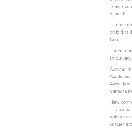
relació con
sense fi.
També inclo
creix dins 
futur.
Podeu conè
fotografies 
Autoria: 
Abadesses:
Ayala, Mon
Vanessa Pa
Hem compta
Ter; els co
artistes de
Gràcies a t