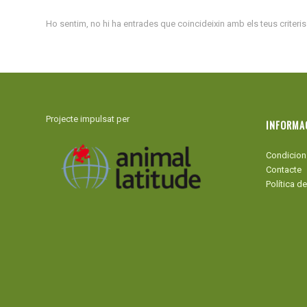
Ho sentim, no hi ha entrades que coincideixin amb els teus criteri
Projecte impulsat per
INFORMA
Condicion
Contacte
Política de