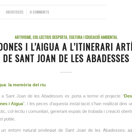
08/01/2025
0 COMMENTS
/
ARTIVISME
,
COL·LECTIUS DESPERTA
,
CULTURA I EDUCACIÓ AMBIENTAL
DONES I L’AIGUA A L’ITINERARI ART
DE SANT JOAN DE LES ABADESSES
gua: la memòria del riu.
 a Sant Joan de les Abadesses es porta a terme el projecte “
Desp
nes i Aigua
”, i l
es peces d’aquesta instal·lació s’han realitzat dins 
tic, col·lectiu i comunitari, generant espais de trobada i creació obert
el poble.
 un entorn natural privilegiat de Sant Joan de les Abadesses, a