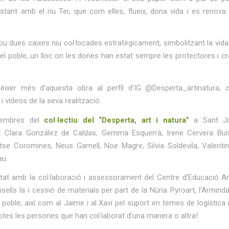
stant amb el riu Ter, que com elles, flueix, dona vida i es renova
u dues caixes niu col·locades estratègicament, simbolitzant la vida 
del poble, un lloc on les dones han estat sempre les protectores i c
ixer més d’aquesta obra al perfil d’IG @Desperta_artinatura, 
i vídeos de la seva realització.
membres del
col·lectiu del “Desperta, art i natura”
a Sant Jo
 Clara González de Caldas, Gemma Esquerrà, Irene Cervera Bui
tse Coromines, Neus Gamell, Noe Magre, Silvia Soldevila, Valenti
u.
t amb la col·laboració i assessorament del Centre d’Educació Am
nsells la i cessió de materials per part de la Núria Pyroart, l’Arminda 
l poble; així com al Jaime i al Xavi pel suport en temes de logística i
otes les persones que han col·laborat d’una manera o altra!