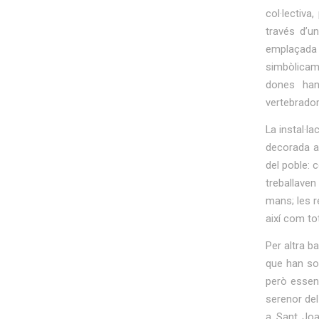
col·lectiva,
través d’u
emplaçada a
simbòlicam
dones han
vertebradore
La instal·l
decorada am
del poble: 
treballaven
mans; les r
així com to
Per altra b
que han sof
però essenc
serenor del
a Sant Joa