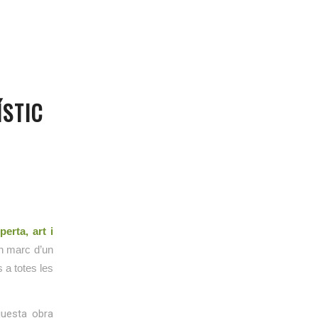
ÍSTIC
erta, art i
un marc d’un
s a totes les
questa obra