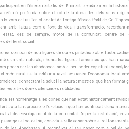
 participant en l’itinerari artístic del Kminart, s’endinsa en la històri
na reflexió profunda sobre el rol de la dona des dels seus orígen
 la vora del riu Ter, al costat de l’antiga fàbrica tèxtil de Ca l’Espo
ent amb l’aigua com a font de vida i transformació; recordant-
 estat, des de sempre, motor de la comunitat, centre de l
s del teixit social.
ació es compon de nou figures de dones pintades sobre fusta, cadas
b elements naturals, i honra les figures femenines que han marcat
com poden ser les abadesses, amb el seu poder espiritual i social; l
 al món rural i a la indústria tèxtil, sostenint l’economia local a
emeieres, connectant la salut i la natura ; mestres, que han format 
tes les altres dones silenciades i oblidades.
anda, ret homenatge a les dones que han estat històricament invisibil
ert sota la repressió o l’exclusió, i que han contribuït d’una maner
ial al desenvolupament de la comunitat. Aquesta instal·lació, envo
 paisatge i el so del riu, convida a reflexionar sobre el rol fonamenta
n de les Abadesses. A reconèixer el seu paper com a pal de pal