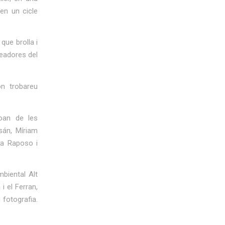
 en un cicle
que brolla i
readores del
on trobareu
an de les
sán, Míriam
na Raposo i
biental Alt
i el Ferran,
 fotografia.