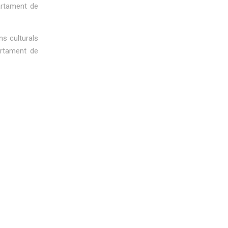
artament de
ns culturals
artament de