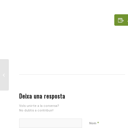
Desperta i acció!
Deixa una resposta
Vols unir-te a la conversa?
No dubtis a contribuir!
*
Nom