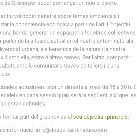
os de Gràcia per poder començar un nou projecte.
·lectiu vol poder debatre sobre temes ambientals i
tar la consciència ecològica a partir de l’art. L’objectiu
r una banda, generar un espai per a fer obres col·lectives
r parlar de la situació actual en el nostre entorn naturals,
diversitat urbana, els beneficis de la natura i la nostra
ió amb ella, entre d’altres temes. Per l’altra, compartir
sultats amb la comunitat a través de tallers i d’una
ició.
robades actualment són un dimarts al mes de 18 a 20 h. E
ecideix en cada sessió quan serà la següent, així que les
 no estan definides.
s formar part del grup revisa
el seu objectiu i principis.
és informació: info@despertaartinatura.com