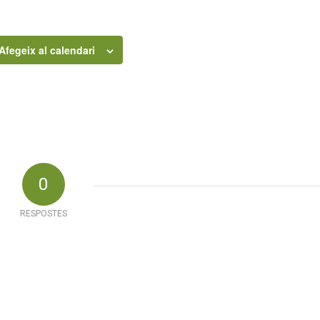
Afegeix al calendari
0
RESPOSTES