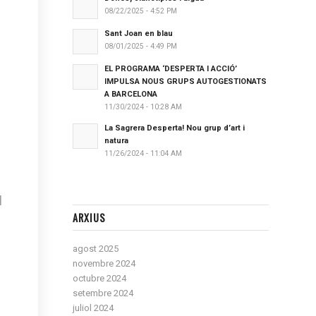
08/22/2025 - 4:52 PM
Sant Joan en blau
08/01/2025 - 4:49 PM
EL PROGRAMA ‘DESPERTA I ACCIÓ’
IMPULSA NOUS GRUPS AUTOGESTIONATS
A BARCELONA
11/30/2024 - 10:28 AM
La Sagrera Desperta! Nou grup d’art i
natura
11/26/2024 - 11:04 AM
l
ARXIUS
agost 2025
novembre 2024
octubre 2024
setembre 2024
juliol 2024