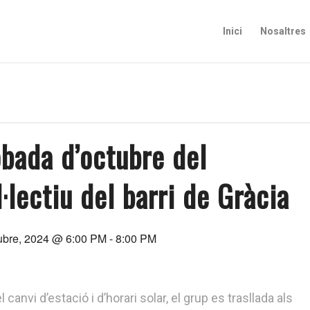
Inici
Nosaltres
obada d’octubre del
·lectiu del barri de Gràcia
ubre, 2024 @ 6:00 PM
-
8:00 PM
 canvi d’estació i d’horari solar, el grup es trasllada als