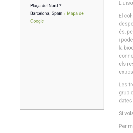
Lluïs
Plaça del Nord 7
Barcelona
,
Spain
+ Mapa de
El col
Google
desper
és, pe
i pode
la bio
connex
els re
expos
Les t
grup d
dates
Si vol
Per m