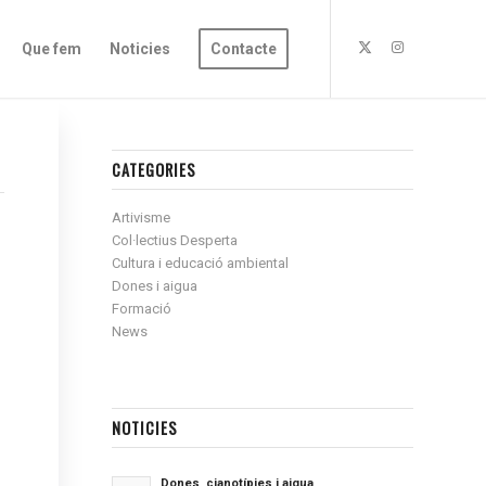
Que fem
Noticies
Contacte
CATEGORIES
Artivisme
Col·lectius Desperta
Cultura i educació ambiental
Dones i aigua
Formació
News
NOTICIES
Dones, cianotípies i aigua